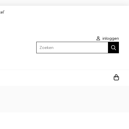
kel`
inloggen
Zoeken