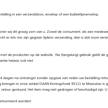
stelling in een verzenddoos, envelop of een bubbeltjesenvelop.
 horen wij dit graag zsm van u. Zowel de consument, als een medew
 er iets mis zijn gegaan tijdens verzending, dan is dat onze vera
 de producten op de website. Na (langdurig) gebruik geldt de gar
antie helaas ook niet.
n 14 dagen na ontvangst zonder opgave van reden uw bestelling re
ug brengen in onze winkel DAAN Koningshoek 91111 te Maassluis is gr
ing retour gestuurd. Het item mag niet gedragen of beschadigd zijn
retourneerd worden!