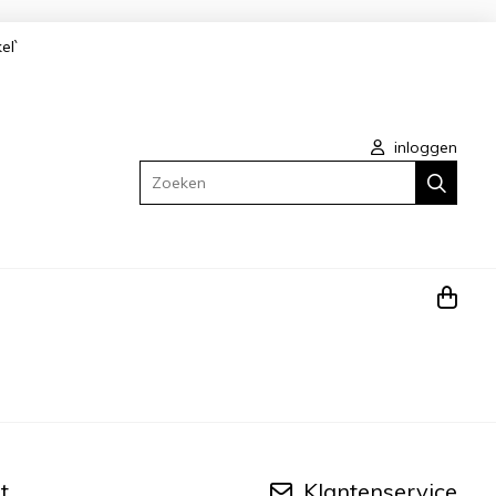
kel`
inloggen
Zoeken
t
Klantenservice