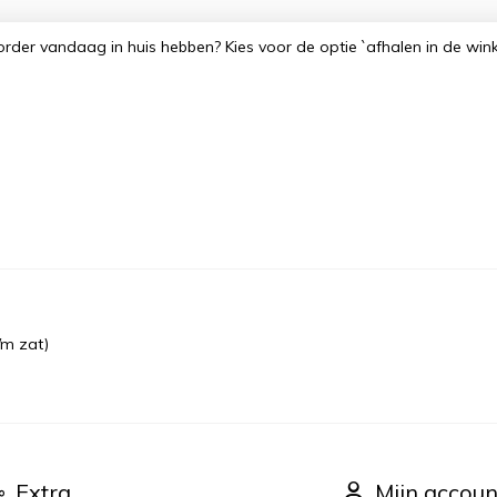
order vandaag in huis hebben? Kies voor de optie `afhalen in de win
/m zat)
Extra
Mijn accoun