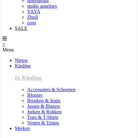
sisterspoint
studio anneloes
YAYA
Zhrill
zoso
SALE
×
Menu
Nieuw
Kleding
In Kleding
Accessoires & Schoenen
Blouses
Broeken & Jeans
Jassen & Blazers
Jurken & Rokken
Tops & T-Shirts
Vesten & Truien
Merken