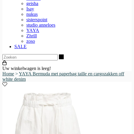
geisha
Isay
nukus
sisterspoint
studio anneloes
YAYA
Zhrill
zoso
SALE
Zoeken
Uw winkelwagen is leeg!
Home
>
YAYA Bermuda met paperbag taille en cargozakken off
white denim