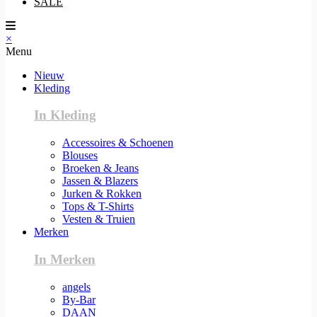
SALE
×
Menu
Nieuw
Kleding
In Kleding
Accessoires & Schoenen
Blouses
Broeken & Jeans
Jassen & Blazers
Jurken & Rokken
Tops & T-Shirts
Vesten & Truien
Merken
In Merken
angels
By-Bar
DAAN