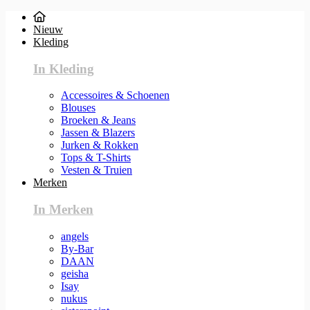
Nieuw
Kleding
In Kleding
Accessoires & Schoenen
Blouses
Broeken & Jeans
Jassen & Blazers
Jurken & Rokken
Tops & T-Shirts
Vesten & Truien
Merken
In Merken
angels
By-Bar
DAAN
geisha
Isay
nukus