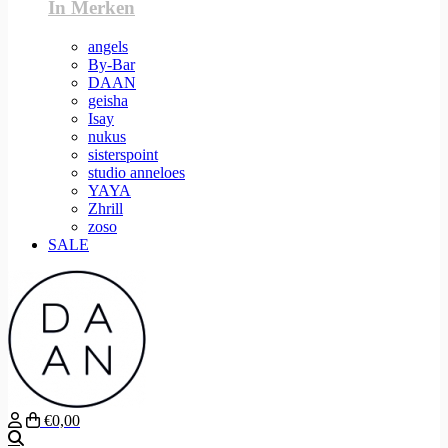
In Merken
angels
By-Bar
DAAN
geisha
Isay
nukus
sisterspoint
studio anneloes
YAYA
Zhrill
zoso
SALE
€0,00
Zoeken