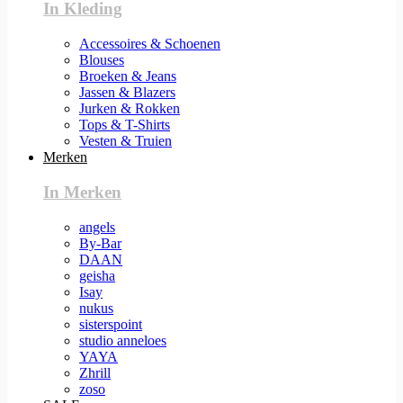
In Kleding
Accessoires & Schoenen
Blouses
Broeken & Jeans
Jassen & Blazers
Jurken & Rokken
Tops & T-Shirts
Vesten & Truien
Merken
In Merken
angels
By-Bar
DAAN
geisha
Isay
nukus
sisterspoint
studio anneloes
YAYA
Zhrill
zoso