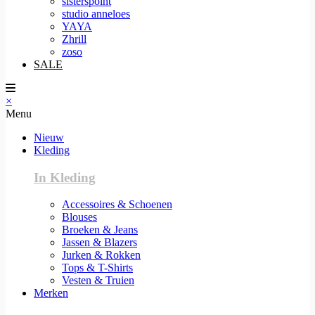
sisterspoint
studio anneloes
YAYA
Zhrill
zoso
SALE
×
Menu
Nieuw
Kleding
In Kleding
Accessoires & Schoenen
Blouses
Broeken & Jeans
Jassen & Blazers
Jurken & Rokken
Tops & T-Shirts
Vesten & Truien
Merken