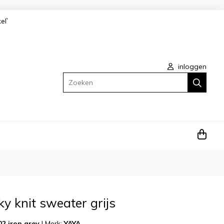
kel`
inloggen
Zoeken
 knit sweater grijs
2 iron grey
|
Merk:
YAYA