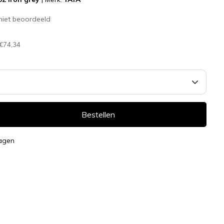
niet beoordeeld
€74,34
Bestellen
dagen