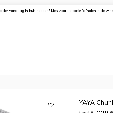
order vandaag in huis hebben? Kies voor de optie `afhalen in de win
YAYA Chunky
Model:
01-000551-60