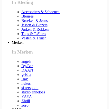
In Kleding
Accessoires & Schoenen
Blouses
Broeken & Jeans
Jassen & Blazers
Jurken & Rokken
Tops & T-Shirts
Vesten & Truien
Merken
In Merken
angels
By-Bar
DAAN
geisha
Isay
nukus
sisterspoint
studio anneloes
YAYA
Zhrill
zoso