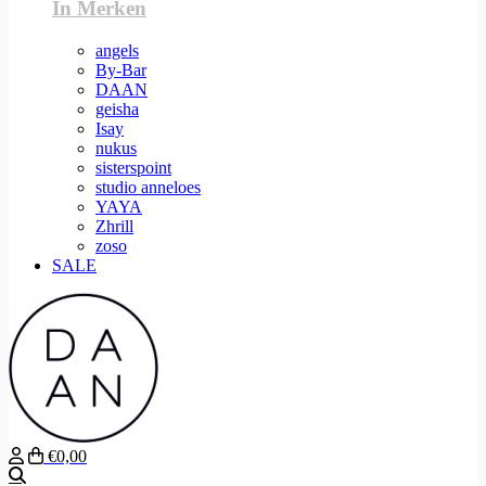
In Merken
angels
By-Bar
DAAN
geisha
Isay
nukus
sisterspoint
studio anneloes
YAYA
Zhrill
zoso
SALE
€0,00
Zoeken