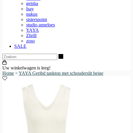
geisha
Isay
nukus
sisterspoint
studio anneloes
YAYA
Zhrill
zoso
SALE
Zoeken
Uw winkelwagen is leeg!
Home
>
YAYA Geribd tanktop met schouderslit beige