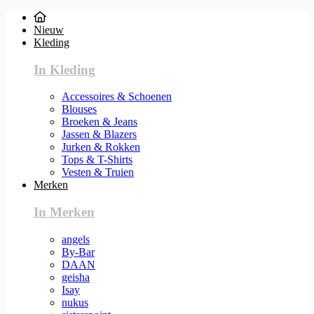
Nieuw
Kleding
In Kleding
Accessoires & Schoenen
Blouses
Broeken & Jeans
Jassen & Blazers
Jurken & Rokken
Tops & T-Shirts
Vesten & Truien
Merken
In Merken
angels
By-Bar
DAAN
geisha
Isay
nukus