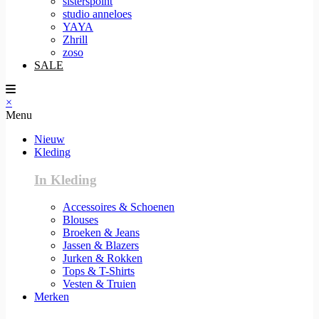
sisterspoint
studio anneloes
YAYA
Zhrill
zoso
SALE
×
Menu
Nieuw
Kleding
In Kleding
Accessoires & Schoenen
Blouses
Broeken & Jeans
Jassen & Blazers
Jurken & Rokken
Tops & T-Shirts
Vesten & Truien
Merken