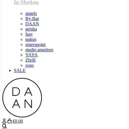
In Merken
angels
By-Bar
DAAN
geisha
Isay
nukus
sisterspoint
studio anneloes
YAYA
Zhrill
zoso
SALE
€0,00
Zoeken