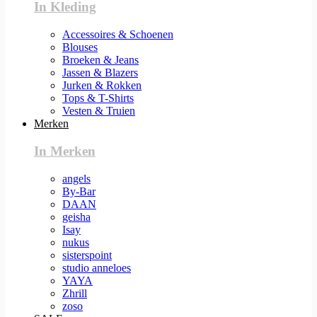
In Kleding
Accessoires & Schoenen
Blouses
Broeken & Jeans
Jassen & Blazers
Jurken & Rokken
Tops & T-Shirts
Vesten & Truien
Merken
In Merken
angels
By-Bar
DAAN
geisha
Isay
nukus
sisterspoint
studio anneloes
YAYA
Zhrill
zoso