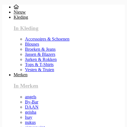
Nieuw
Kleding
In Kleding
Accessoires & Schoenen
Blouses
Broeken & Jeans
Jassen & Blazers
Jurken & Rokken
Tops & T-Shirts
Vesten & Truien
Merken
In Merken
angels
By-Bar
DAAN
geisha
Isay
nukus