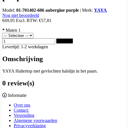
Model:
01-701402-606 aubergine purple
|
Merk:
YAYA
Nog niet beoordeeld
€69,95
Excl. BTW:
€57,81
*
Maten 1
Bestellen
Levertijd: 1-2 werkdagen
Omschrijving
YAYA Haltertop met gevlochten halslijn in het paars.
0 review(s)
Informatie
Over ons
Contact:
Verzending
Algemene voorwaarden
Privacyverklaring