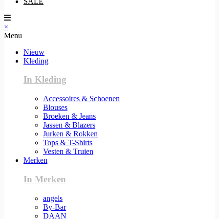
SALE
×
Menu
Nieuw
Kleding
In Kleding
Accessoires & Schoenen
Blouses
Broeken & Jeans
Jassen & Blazers
Jurken & Rokken
Tops & T-Shirts
Vesten & Truien
Merken
In Merken
angels
By-Bar
DAAN