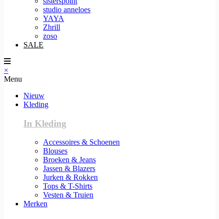
sisterspoint
studio anneloes
YAYA
Zhrill
zoso
SALE
×
Menu
Nieuw
Kleding
In Kleding
Accessoires & Schoenen
Blouses
Broeken & Jeans
Jassen & Blazers
Jurken & Rokken
Tops & T-Shirts
Vesten & Truien
Merken