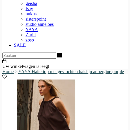
geisha
Isay
nukus
sisterspoint
studio anneloes
YAYA
Zhrill
zoso
SALE
Zoeken
Uw winkelwagen is leeg!
Home
>
YAYA Haltertop met gevlochten halslijn aubergine purple