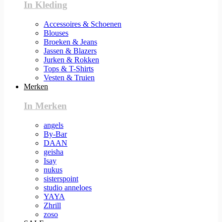
In Kleding
Accessoires & Schoenen
Blouses
Broeken & Jeans
Jassen & Blazers
Jurken & Rokken
Tops & T-Shirts
Vesten & Truien
Merken
In Merken
angels
By-Bar
DAAN
geisha
Isay
nukus
sisterspoint
studio anneloes
YAYA
Zhrill
zoso