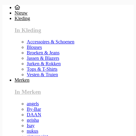
Nieuw
Kleding
In Kleding
Accessoires & Schoenen
Blouses
Broeken & Jeans
Jassen & Blazers
Jurken & Rokken
Tops & T-Shirts
Vesten & Truien
Merken
In Merken
angels
By-Bar
DAAN
geisha
Isay
nukus