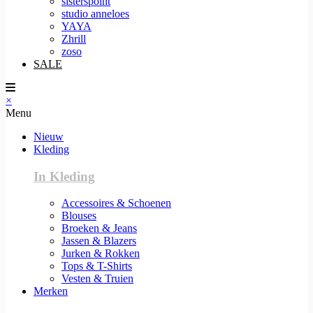
sisterspoint
studio anneloes
YAYA
Zhrill
zoso
SALE
×
Menu
Nieuw
Kleding
In Kleding
Accessoires & Schoenen
Blouses
Broeken & Jeans
Jassen & Blazers
Jurken & Rokken
Tops & T-Shirts
Vesten & Truien
Merken