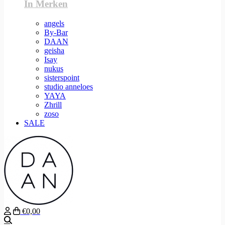
In Merken
angels
By-Bar
DAAN
geisha
Isay
nukus
sisterspoint
studio anneloes
YAYA
Zhrill
zoso
SALE
€0,00
Zoeken