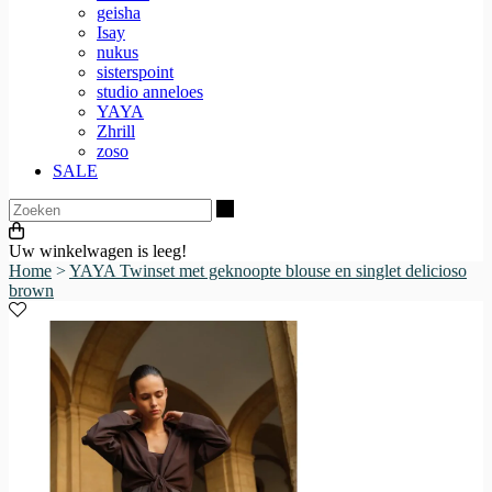
geisha
Isay
nukus
sisterspoint
studio anneloes
YAYA
Zhrill
zoso
SALE
Zoeken
Uw winkelwagen is leeg!
Home
>
YAYA Twinset met geknoopte blouse en singlet delicioso
brown