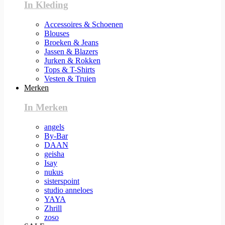
In Kleding
Accessoires & Schoenen
Blouses
Broeken & Jeans
Jassen & Blazers
Jurken & Rokken
Tops & T-Shirts
Vesten & Truien
Merken
In Merken
angels
By-Bar
DAAN
geisha
Isay
nukus
sisterspoint
studio anneloes
YAYA
Zhrill
zoso