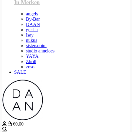
In Merken
angels
By-Bar
DAAN
geisha
Isay
nukus
sisterspoint
studio anneloes
YAYA
Zhrill
zoso
SALE
€0,00
Zoeken