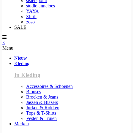
sisterspoint
studio anneloes
YAYA
Zhrill
zoso
SALE
×
Menu
Nieuw
Kleding
In Kleding
Accessoires & Schoenen
Blouses
Broeken & Jeans
Jassen & Blazers
Jurken & Rokken
Tops & T-Shirts
Vesten & Truien
Merken