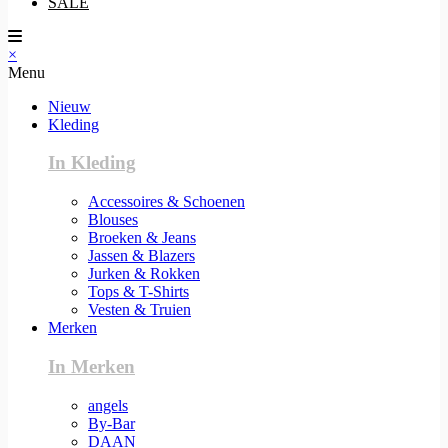
SALE
×
Menu
Nieuw
Kleding
In Kleding
Accessoires & Schoenen
Blouses
Broeken & Jeans
Jassen & Blazers
Jurken & Rokken
Tops & T-Shirts
Vesten & Truien
Merken
In Merken
angels
By-Bar
DAAN