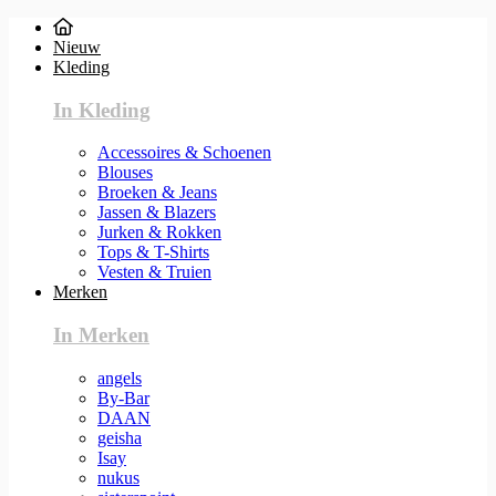
Nieuw
Kleding
In Kleding
Accessoires & Schoenen
Blouses
Broeken & Jeans
Jassen & Blazers
Jurken & Rokken
Tops & T-Shirts
Vesten & Truien
Merken
In Merken
angels
By-Bar
DAAN
geisha
Isay
nukus