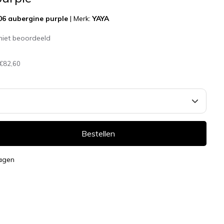
06 aubergine purple
|
Merk:
YAYA
niet beoordeeld
€82,60
Bestellen
dagen