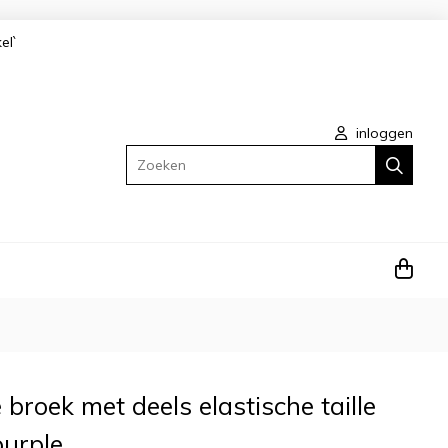
kel`
inloggen
Zoeken
broek met deels elastische taille
purple