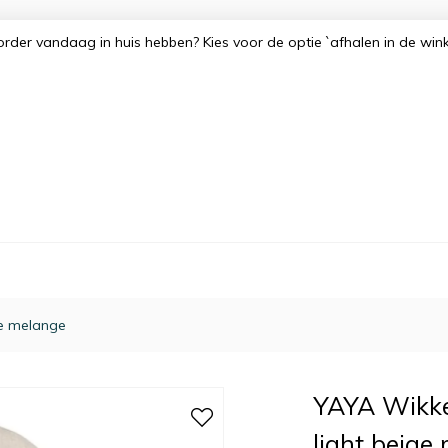
order vandaag in huis hebben? Kies voor de optie `afhalen in de win
ge melange
YAYA Wikke
light beige