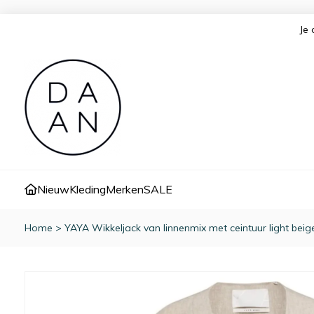
Je 
Nieuw
Kleding
Merken
SALE
Home
>
YAYA Wikkeljack van linnenmix met ceintuur light bei