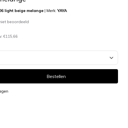
6 light beige melange
|
Merk:
YAYA
niet beoordeeld
w:
€115,66
Bestellen
dagen