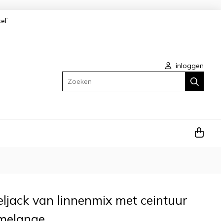
kel`
inloggen
Zoeken
ljack van linnenmix met ceintuur
 melange