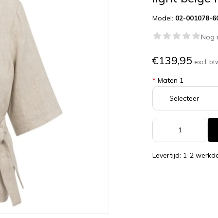
Model:
02-001078-60
Nog 
€139,95
excl. bt
*
Maten 1
Levertijd: 1-2 werk