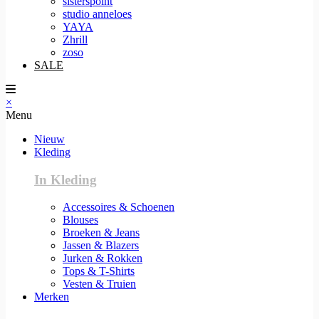
sisterspoint
studio anneloes
YAYA
Zhrill
zoso
SALE
×
Menu
Nieuw
Kleding
In Kleding
Accessoires & Schoenen
Blouses
Broeken & Jeans
Jassen & Blazers
Jurken & Rokken
Tops & T-Shirts
Vesten & Truien
Merken