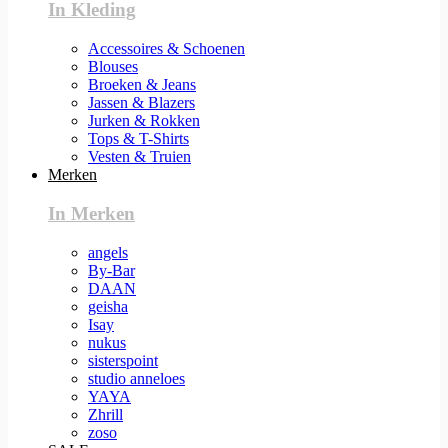
In Kleding
Accessoires & Schoenen
Blouses
Broeken & Jeans
Jassen & Blazers
Jurken & Rokken
Tops & T-Shirts
Vesten & Truien
Merken
In Merken
angels
By-Bar
DAAN
geisha
Isay
nukus
sisterspoint
studio anneloes
YAYA
Zhrill
zoso