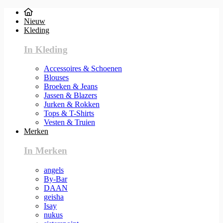
Nieuw
Kleding
In Kleding
Accessoires & Schoenen
Blouses
Broeken & Jeans
Jassen & Blazers
Jurken & Rokken
Tops & T-Shirts
Vesten & Truien
Merken
In Merken
angels
By-Bar
DAAN
geisha
Isay
nukus