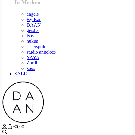
In Merken
angels
By-Bar
DAAN
geisha
Isay
nukus
sisterspoint
studio anneloes
YAYA
Zhrill
zoso
SALE
€0,00
Zoeken