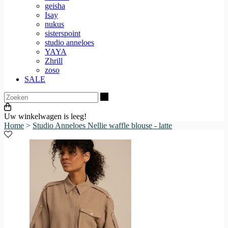
geisha
Isay
nukus
sisterspoint
studio anneloes
YAYA
Zhrill
zoso
SALE
Zoeken
Uw winkelwagen is leeg!
Home
>
Studio Anneloes Nellie waffle blouse - latte