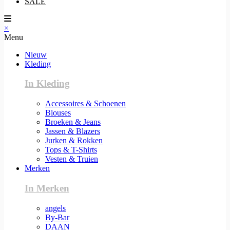
SALE
×
Menu
Nieuw
Kleding
In Kleding
Accessoires & Schoenen
Blouses
Broeken & Jeans
Jassen & Blazers
Jurken & Rokken
Tops & T-Shirts
Vesten & Truien
Merken
In Merken
angels
By-Bar
DAAN